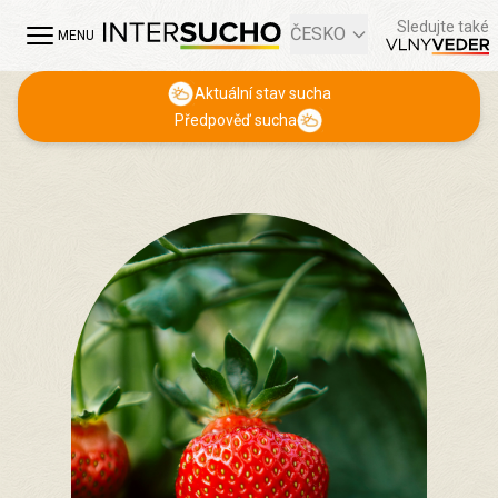
Sledujte také
ČESKO
MENU
Aktuální stav sucha
Předpověď sucha