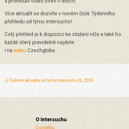
a prohloubí vodní stres v lesích.
Více aktualit se dozvíte v novém čísle Týdenního
přehledu od týmu Intersucho!
Celý přehled je k dispozici ke stažení níže a také ho
každé úterý pravidelně najdete
i na
webu
Czechglobe.
Týdenní aktuality od týmu Intersucho 25_2026
O Intersuchu
O projektu