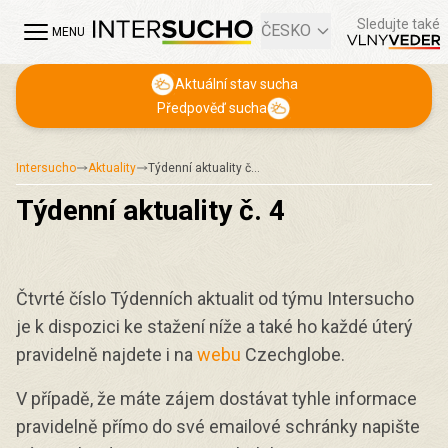
Sledujte také
ČESKO
MENU
Aktuální stav sucha
Předpověď sucha
Intersucho
Aktuality
Týdenní aktuality č…
Týdenní aktuality č. 4
Čtvrté číslo Týdenních aktualit od týmu Intersucho
je k dispozici ke stažení níže a také ho každé úterý
pravidelně najdete i na
webu
Czechglobe.
V případě, že máte zájem dostávat tyhle informace
pravidelně přímo do své emailové schránky napište