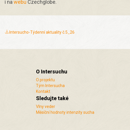
i na
webu
Czechglobe.
Intersucho-Týdenní aktuality č.5_26
O Intersuchu
O projektu
Tým Intersucha
Kontakt
Sledujte také
Vlny veder
Měsíční hodnoty intenzity sucha