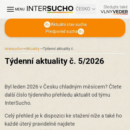
Sledujte také
ČESKO
MENU
Aktuální stav sucha
Předpověď sucha
Intersucho
Aktuality
Týdenní aktuality č…
Týdenní aktuality č. 5/2026
Byl leden 2026 v Česku chladným měsícem? Čtete
další číslo týdenního přehledu aktualit od týmu
InterSucho.
Celý přehled je k dispozici ke stažení níže a také ho
každé úterý pravidelně najdete