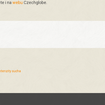
te i na
webu
Czechglobe.
ntenzity sucha