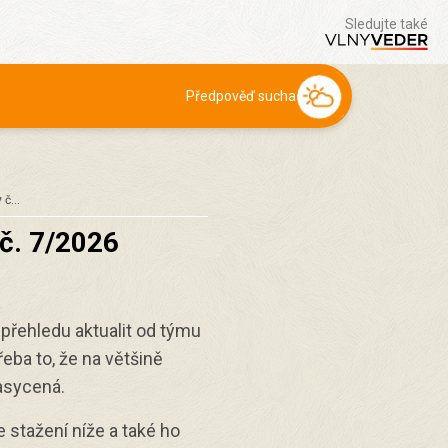
Sledujte také
Předpověď sucha
y č…
 č. 7/2026
 přehledu aktualit od týmu
řeba to, že na většině
nasycená.
e stažení níže a také ho