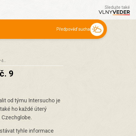
Sledujte také
Předpověď sucha
y č…
č. 9
lit od týmu Intersucho je
 také ho každé úterý
u
Czechglobe.
stávat tyhle informace