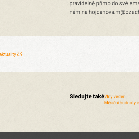
pravidelně přímo do své ema
nám na hojdanova.m@czech
ktuality č.9
Sledujte také
Vlny veder
Měsíční hodnoty i