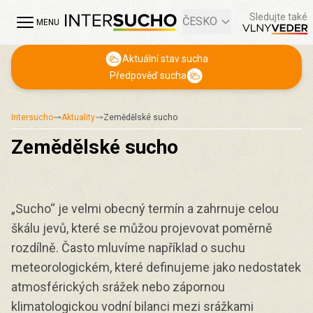
Sledujte také
ČESKO
MENU
Aktuální stav sucha
Předpověď sucha
Intersucho
Aktuality
Zemědělské sucho
Zemědělské sucho
„Sucho“ je velmi obecný termín a zahrnuje celou
škálu jevů, které se můžou projevovat poměrně
rozdílně. Často mluvíme například o suchu
meteorologickém, které definujeme jako nedostatek
atmosférických srážek nebo zápornou
klimatologickou vodní bilanci mezi srážkami