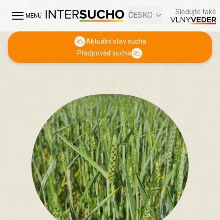
Sledujte také
ČESKO
MENU
Aktuální stav sucha
Předpověď sucha