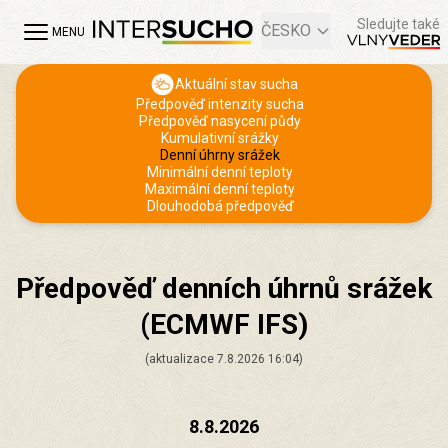
Sledujte také
ČESKO
MENU
Aktuální stav sucha
Předpověď intenzity sucha
Předpověď nasycení půdy
Kumulativní srážky
Denní úhrny srážek
Minimální denní teploty
Maximální denní teploty
Dlouhodobá předpověď
Předpověď denních úhrnů srážek
(ECMWF IFS)
(aktualizace 7.8.2026 16:04)
8.8.2026