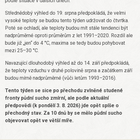
podle situace v dalších dnech.
Střednědobý výhled do 19. srpna předpokládá, že velmi
vysoké teploty se budou tento týden udržovat do čtvrtka.
Poté se ochladí, ale teploty budou mít stále tendenci být
nadprůměrné oproti průměrům z let 1991–2020. Rozdíl ale
bude již „jen“ do 4 °C, maxima se tedy budou pohybovat
mezi 25–30 °C.
Navazující dlouhodobý výhled až do 14. září předpokládá,
že teploty vzduchu v druhé polovině srpna a začátkem září
budou mírně nadprůměrné (vůči letům 1993–2016).
Tento týden se sice po přechodu zvlněné studené
fronty půdní sucho zmírní, ale podle aktuální
předpovědi (k pondělí 3. 8. 2026) jde opět spíše o
přechodný stav. Za 10 dnů by se mělo půdní sucho
objevovat opět ve větší míře.