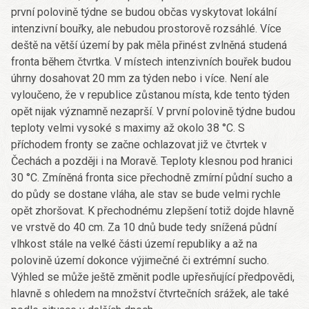
první polovině týdne se budou občas vyskytovat lokální
intenzivní bouřky, ale nebudou prostorově rozsáhlé. Více
deště na větší území by pak měla přinést zvlněná studená
fronta během čtvrtka. V místech intenzivních bouřek budou
úhrny dosahovat 20 mm za týden nebo i více. Není ale
vyloučeno, že v republice zůstanou místa, kde tento týden
opět nijak významně nezaprší. V první polovině týdne budou
teploty velmi vysoké s maximy až okolo 38 °C. S
příchodem fronty se začne ochlazovat již ve čtvrtek v
Čechách a později i na Moravě. Teploty klesnou pod hranici
30 °C. Zmíněná fronta sice přechodně zmírní půdní sucho a
do půdy se dostane vláha, ale stav se bude velmi rychle
opět zhoršovat. K přechodnému zlepšení totiž dojde hlavně
ve vrstvě do 40 cm. Za 10 dnů bude tedy snížená půdní
vlhkost stále na velké části území republiky a až na
polovině území dokonce výjimečné či extrémní sucho.
Výhled se může ještě změnit podle upřesňující předpovědi,
hlavně s ohledem na množství čtvrtečních srážek, ale také