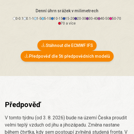
Denní úhrn srážek v milimetrech
0-0.1
0.1-1
1-5
5-10
10-15
15-20
20-30
30-40
40-50
50-70
70 a více
Stáhnout dle ECMWF IFS
Předpověď dle 5ti předpovědních modelů
Předpověď
V tomto týdnu (od 3. 8. 2026) bude na území Česka proudit
velmi teplý vzduch od jihu a jihozápadu. Změna nastane
během čtvrtka, kdy sem postoupí zvlněná studená fronta. V