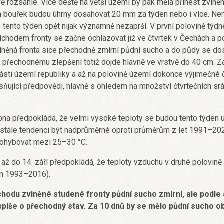
ě rozsáhlé. Více deště na větší území by pak měla přinést zvln
ch bouřek budou úhrny dosahovat 20 mm za týden nebo i více. Nen
 tento týden opět nijak významně nezaprší. V první polovině týd
íchodem fronty se začne ochlazovat již ve čtvrtek v Čechách a po
íněná fronta sice přechodně zmírní půdní sucho a do půdy se dos
K přechodnému zlepšení totiž dojde hlavně ve vrstvě do 40 cm. 
části území republiky a až na polovině území dokonce výjimečné 
ňující předpovědi, hlavně s ohledem na množství čtvrtečních srá
na předpokládá, že velmi vysoké teploty se budou tento týden u
t stále tendenci být nadprůměrné oproti průměrům z let 1991–2020
pohybovat mezi 25–30 °C.
až do 14. září předpokládá, že teploty vzduchu v druhé polovin
ům 1993–2016).
hodu zvlněné studené fronty půdní sucho zmírní, ale podle 
t spíše o přechodný stav. Za 10 dnů by se mělo půdní sucho o