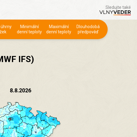
Sledujte také
 úhrny
Minimální
Maximální
Dlouhodobá
žek
denní teploty
denní teploty
předpověď
MWF IFS)
8.8.2026