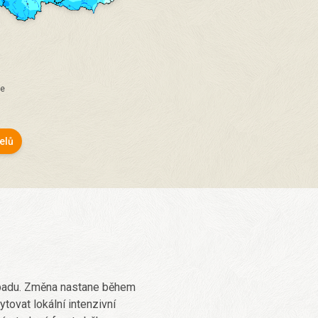
ce
elů
západu. Změna nastane během
tovat lokální intenzivní