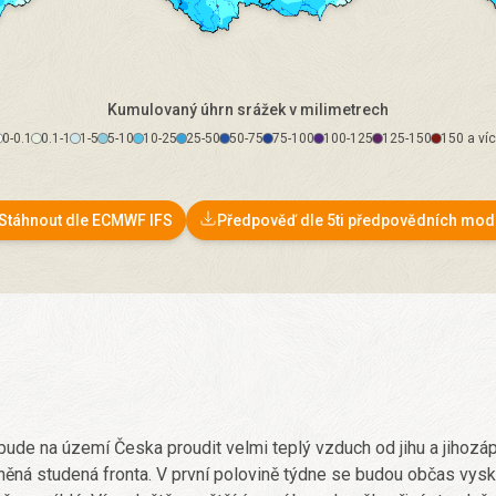
Kumulovaný úhrn srážek v milimetrech
0-0.1
0.1-1
1-5
5-10
10-25
25-50
50-75
75-100
100-125
125-150
150 a ví
Stáhnout dle ECMWF IFS
Předpověď dle 5ti předpovědních mod
) bude na území Česka proudit velmi teplý vzduch od jihu a jiho
něná studená fronta. V první polovině týdne se budou občas vysky