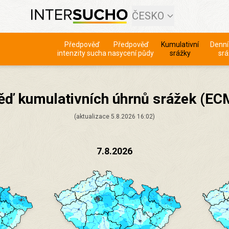
ČESKO
Předpověď
Předpověď
Kumulativní
Denní
intenzity sucha
nasycení půdy
srážky
srá
ěď kumulativních úhrnů srážek (EC
(aktualizace 5.8.2026 16:02)
7.8.2026