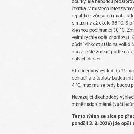
bouřky, ale nebudou prostorov
čtvrtka. V místech intenzivní
republice zůstanou místa, kde
s maximy až okolo 38 °C. S př
klesnou pod hranici 30 °C. Zm
velmi rychle opět zhoršovat. 
půdní vlhkost stále na velké 
může ještě změnit podle upřes
dalších dnech.
Střednědobý výhled do 19. srp
ochladí, ale teploty budou mí
4 °C, maxima se tedy budou 
Navazující dlouhodobý výhled 
mírně nadprůměrné (vůči let
Tento týden se sice po přec
pondělí 3. 8. 2026) jde opě