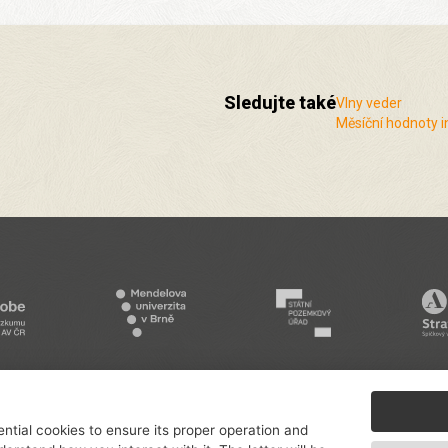
Sledujte také
Vlny veder
Měsíční hodnoty i
Podporují nás a spolupracujeme s řadou
institucí a organizací
.
ntial cookies to ensure its proper operation and