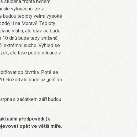
ěná studená fronta během
í ale vyloučeno, že v
ne budou teploty velmi vysoké
zději i na Moravě. Teploty
tane vláha, ale stav se bude
Za 10 dnů bude tedy snížená
či extrémní sucho. Výhled se
žek, ale také podle situace v
držovat do čtvrtka. Poté se
. Rozdíl ale bude již „jen“ do
ě srpna a začátkem září budou
aktuální předpovědi (k
bjevovat opět ve větší míře.