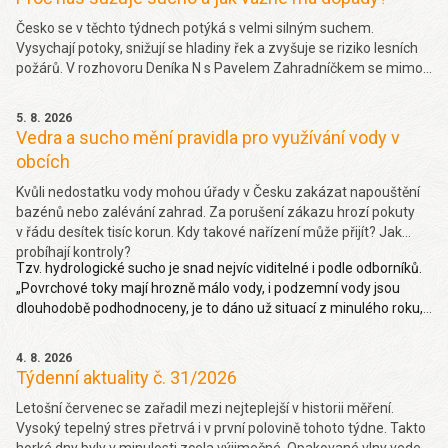
Česko se v těchto týdnech potýká s velmi silným suchem.
Vysychají potoky, snižují se hladiny řek a zvyšuje se riziko lesních
požárů. V rozhovoru Deníka N s Pavelem Zahradníčkem se mimo
jiné dočtete jakých projevů sucha si můžeme všímat okolo sebe,
jakou část sucha způsobila klimatická změna nebo jak závažný
5. 8. 2026
problém je málo vody v řekách. Více
zde.
Vedra a sucho mění pravidla pro využívání vody v
obcích
Kvůli nedostatku vody mohou úřady v Česku zakázat napouštění
bazénů nebo zalévání zahrad. Za porušení zákazu hrozí pokuty
v řádu desítek tisíc korun. Kdy takové nařízení může přijít? Jak
probíhají kontroly?
Tzv. hydrologické sucho je snad nejvíc viditelné i podle odborníků.
„Povrchové toky mají hrozně málo vody, i podzemní vody jsou
dlouhodobě podhodnoceny, je to dáno už situací z minulého roku,
takže hydrologické sucho je letos hodně viditelné,“ uvedl Pavel
Zahradníček. Více na denik.cz
zde
.
4. 8. 2026
Týdenní aktuality č. 31/2026
Letošní červenec se zařadil mezi nejteplejší v historii měření.
Vysoký tepelný stres přetrvá i v první polovině tohoto týdne. Takto
horké dny byly v minulosti zcela výjimečné. Opakované vlny veder