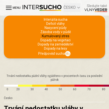
Sledujte také
ČESKO
MENU
Intenzita sucha
Deficit vláhy
Nasycení půdy
Zásoba vody v půdě
Kumulovaný stres
Dopady na vegetaci
Dopady na zemědělství
Dopady na lesy
Předpověď sucha
Trvání nedostatku půdní vláhy vyjádřeno v procentech času za poslední
půlrok
0
20
30
40
50
60
70
80
Česko
Trvání nedostatku vláhy v