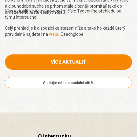
a dlouhodobé sucho se přitom stále citelněji promítají také do
Více aktualit se dozvíte v novém čísle Týdenního přehledu od
omezeného růstu českých lesů.
týmu Intersucho!
Celý přehled je k dispozici ke stažení níže a také ho každé úterý
pravidelně najdete i na
webu
Czechglobe.
VÍCE AKTUALIT
Sledujte nás na sociální síti
O Intersuchu