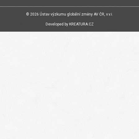
© 2026
Ústav výzkumu globální změny AV ČR, v.v.i.
Developed by
KREATURA.CZ