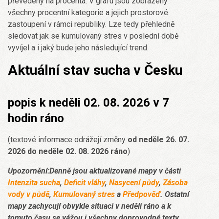
převedeny na procenta. V grafu jsou zobrazeny
všechny procentní kategorie a jejich prostorové
zastoupení v rámci republiky. Lze tedy přehledně
sledovat jak se kumulovaný stres v poslední době
vyvíjel a i jaký bude jeho následující trend.
Aktuální stav sucha v Česku
popis k neděli 02. 08. 2026 v 7
hodin ráno
(textové informace odrážejí změny
od neděle 26. 07.
2026 do neděle 02. 08. 2026 ráno
)
Upozornění:Denně jsou aktualizované mapy v části
Intenzita sucha
,
Deficit vláhy
,
Nasycení půdy
,
Zásoba
vody v půdě
,
Kumulovaný stres
a
Předpověď
. Ostatní
mapy zachycují obvykle situaci v neděli ráno a k
tomuto času se vážou i všechny doprovodné texty.