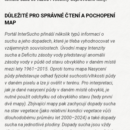
DŮLEŽITÉ PRO SPRÁVNÉ ČTENÍ A POCHOPENÍ
MAP
Portál InterSucho přináší několik typů informací o
suchu a jeho dopadech, které je třeba vyhodnocovat ve
vzájemných souvislostech. Úvodní mapy Intenzity
sucha a Deficitu zásoby vody představují anomálii
zásoby vody v půdě od stavu obvyklého v daném místě
mezi lety 1961–2015. Oproti tomu mapa Nasycení
půdy představuje odhad fyzické suchosti/vlhkosti půdy
v daném pixelu a lze ji ověřit v terénu. Pro interpretaci,
jak je dané nasycení půdy v daném místě obvyklé, je
nutné použít odchylku od obvyklého stavu (tedy první
dvě mapy). Zbývající mapy pak zachycují dopady sucha
na stav vegetace (jako relativní kondici vegetace vůči
dlouhodobému průměru let 2000–2024) a také dopady
sucha na jednotlivé plodiny. Dopady sucha jsou vždy