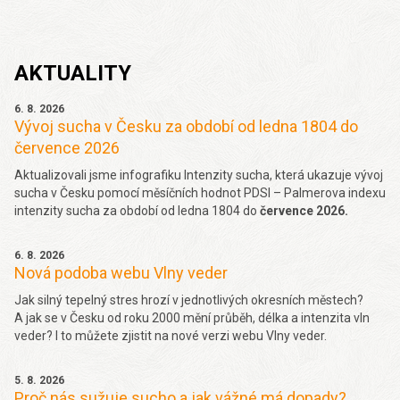
AKTUALITY
6. 8. 2026
Vývoj sucha v Česku za období od ledna 1804 do
července 2026
Aktualizovali jsme infografiku Intenzity sucha, která ukazuje vývoj
sucha v Česku pomocí měsíčních hodnot PDSI – Palmerova indexu
intenzity sucha za období od ledna 1804 do
července 2026.
6. 8. 2026
Nová podoba webu Vlny veder
Jak silný tepelný stres hrozí v jednotlivých okresních městech?
A jak se v Česku od roku 2000 mění průběh, délka a intenzita vln
veder? I to můžete zjistit na nové verzi webu Vlny veder.
5. 8. 2026
Proč nás sužuje sucho a jak vážné má dopady?