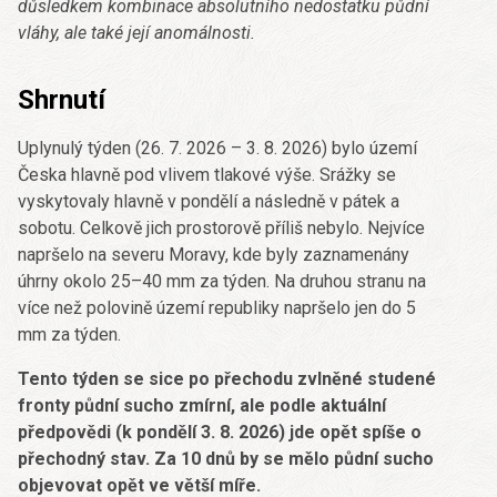
důsledkem kombinace absolutního nedostatku půdní
vláhy, ale také její anomálnosti.
Shrnutí
Uplynulý týden (26. 7. 2026 – 3. 8. 2026) bylo území
Česka hlavně pod vlivem tlakové výše. Srážky se
vyskytovaly hlavně v pondělí a následně v pátek a
sobotu. Celkově jich prostorově příliš nebylo. Nejvíce
napršelo na severu Moravy, kde byly zaznamenány
úhrny okolo 25–40 mm za týden. Na druhou stranu na
více než polovině území republiky napršelo jen do 5
mm za týden.
Tento týden se sice po přechodu zvlněné studené
fronty půdní sucho zmírní, ale podle aktuální
předpovědi (k pondělí 3. 8. 2026) jde opět spíše o
přechodný stav. Za 10 dnů by se mělo půdní sucho
objevovat opět ve větší míře.