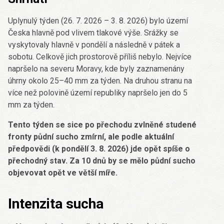
Uplynulý týden (26. 7. 2026 – 3. 8. 2026) bylo území
Česka hlavně pod vlivem tlakové výše. Srážky se
vyskytovaly hlavně v pondělí a následně v pátek a
sobotu. Celkově jich prostorově příliš nebylo. Nejvíce
napršelo na severu Moravy, kde byly zaznamenány
úhrny okolo 25–40 mm za týden. Na druhou stranu na
více než polovině území republiky napršelo jen do 5
mm za týden.
Tento týden se sice po přechodu zvlněné studené
fronty půdní sucho zmírní, ale podle aktuální
předpovědi (k pondělí 3. 8. 2026) jde opět spíše o
přechodný stav. Za 10 dnů by se mělo půdní sucho
objevovat opět ve větší míře.
Intenzita sucha