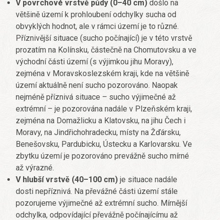
V povrchové vrstvě půdy (0–40 cm)
došlo na
většině území k prohloubení odchylky sucha od
obvyklých hodnot, ale v rámci území je to různé.
Příznivější situace (sucho počínající) je v této vrstvě
prozatím na Kolínsku, částečně na Chomutovsku a ve
východní části území (s výjimkou jihu Moravy),
zejména v Moravskoslezském kraji, kde na většině
území aktuálně není sucho pozorováno. Naopak
nejméně příznivá situace – sucho výjimečné až
extrémní – je pozorována nadále v Plzeňském kraji,
zejména na Domažlicku a Klatovsku, na jihu Čech i
Moravy, na Jindřichohradecku, místy na Žďársku,
Benešovsku, Pardubicku, Ústecku a Karlovarsku. Ve
zbytku území je pozorováno prevážně sucho mírné
až výrazné.
V hlubší vrstvě (40–100 cm)
je situace nadále
dosti nepříznivá. Na převážné části území stále
pozorujeme výjimečné až extrémní sucho. Mírnější
odchylka, odpovídající převážně počínajícímu až