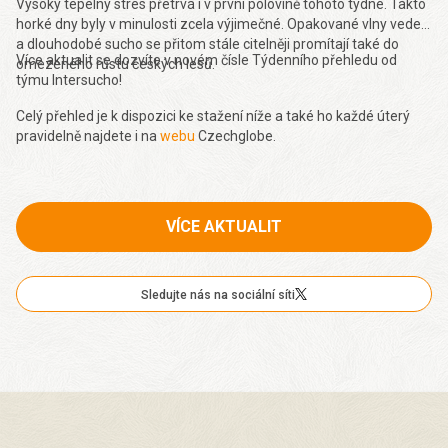
Vysoký tepelný stres přetrvá i v první polovině tohoto týdne. Takto
horké dny byly v minulosti zcela výjimečné. Opakované vlny veder
a dlouhodobé sucho se přitom stále citelněji promítají také do
Více aktualit se dozvíte v novém čísle Týdenního přehledu od
omezeného růstu českých lesů.
týmu Intersucho!
Celý přehled je k dispozici ke stažení níže a také ho každé úterý
pravidelně najdete i na
webu
Czechglobe.
VÍCE AKTUALIT
Sledujte nás na sociální síti