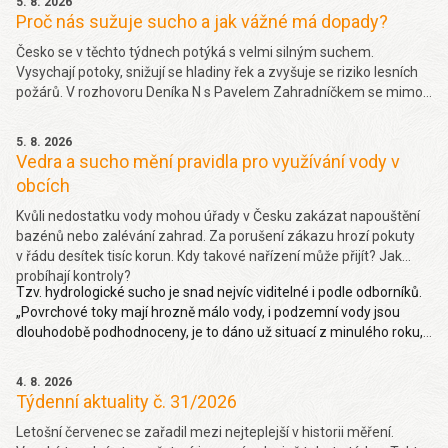
5. 8. 2026
Proč nás sužuje sucho a jak vážné má dopady?
Česko se v těchto týdnech potýká s velmi silným suchem.
Vysychají potoky, snižují se hladiny řek a zvyšuje se riziko lesních
požárů. V rozhovoru Deníka N s Pavelem Zahradníčkem se mimo
jiné dočtete jakých projevů sucha si můžeme všímat okolo sebe,
jakou část sucha způsobila klimatická změna nebo jak závažný
5. 8. 2026
problém je málo vody v řekách. Více
zde.
Vedra a sucho mění pravidla pro využívání vody v
obcích
Kvůli nedostatku vody mohou úřady v Česku zakázat napouštění
bazénů nebo zalévání zahrad. Za porušení zákazu hrozí pokuty
v řádu desítek tisíc korun. Kdy takové nařízení může přijít? Jak
probíhají kontroly?
Tzv. hydrologické sucho je snad nejvíc viditelné i podle odborníků.
„Povrchové toky mají hrozně málo vody, i podzemní vody jsou
dlouhodobě podhodnoceny, je to dáno už situací z minulého roku,
takže hydrologické sucho je letos hodně viditelné,“ uvedl Pavel
Zahradníček. Více na denik.cz
zde
.
4. 8. 2026
Týdenní aktuality č. 31/2026
Letošní červenec se zařadil mezi nejteplejší v historii měření.