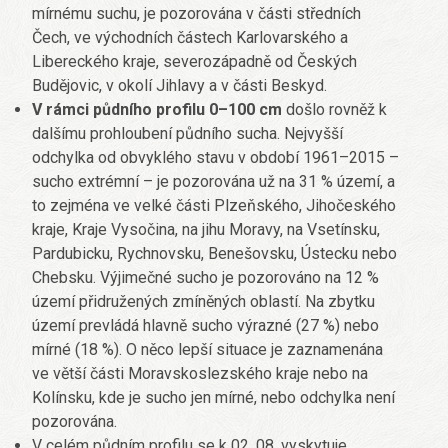
mírnému suchu, je pozorována v části středních
Čech, ve východních částech Karlovarského a
Libereckého kraje, severozápadně od Českých
Budějovic, v okolí Jihlavy a v části Beskyd.
V rámci půdního profilu 0–100 cm
došlo rovněž k
dalšímu prohloubení půdního sucha. Nejvyšší
odchylka od obvyklého stavu v období 1961–2015 –
sucho extrémní – je pozorována už na 31 % území, a
to zejména ve velké části Plzeňského, Jihočeského
kraje, Kraje Vysočina, na jihu Moravy, na Vsetínsku,
Pardubicku, Rychnovsku, Benešovsku, Ústecku nebo
Chebsku. Výjimečné sucho je pozorováno na 12 %
území přidružených zmíněných oblastí. Na zbytku
území prevládá hlavně sucho výrazné (27 %) nebo
mírné (18 %). O něco lepší situace je zaznamenána
ve větší části Moravskoslezského kraje nebo na
Kolínsku, kde je sucho jen mírné, nebo odchylka není
pozorována.
V celém půdním profilu se k 02. 08. vyskytuje