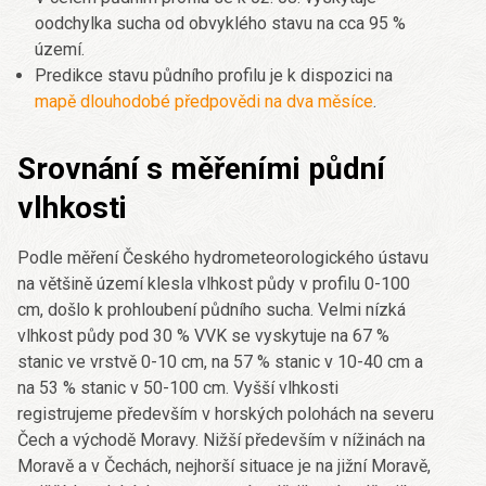
oodchylka sucha od obvyklého stavu na cca 95 %
území.
Predikce stavu půdního profilu je k dispozici na
mapě dlouhodobé předpovědi na dva měsíce
.
Srovnání s měřeními půdní
vlhkosti
Podle měření Českého hydrometeorologického ústavu
na většině území klesla vlhkost půdy v profilu 0-100
cm, došlo k prohloubení půdního sucha. Velmi nízká
vlhkost půdy pod 30 % VVK se vyskytuje na 67 %
stanic ve vrstvě 0-10 cm, na 57 % stanic v 10-40 cm a
na 53 % stanic v 50-100 cm. Vyšší vlhkosti
registrujeme především v horských polohách na severu
Čech a východě Moravy. Nižší především v nížinách na
Moravě a v Čechách, nejhorší situace je na jižní Moravě,