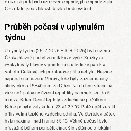
v nižších polohách na severozápadě, jihozápadě a jihu
Čech, kde jsou vlhkosti blízko bodu vadnutí.
Průběh počasí v uplynulém
týdnu
Uplynulý týden (26. 7. 2026 – 3. 8. 2026) bylo území
Česka hlavně pod vlivem tlakové výše. Srážky se
vyskytovaly hlavně v pondělí a následně v pátek a
sobotu. Celkově jich prostorově příliš nebylo. Nejvíce
napršelo na severu Moravy, kde byly zaznamenány
úhrny okolo 25–40 mm za týden. Na druhou stranu na
více než polovině území republiky napršelo jen do 5
mm za týden. Denní teploty vzduchu se počátkem
týdne pohybovaly kolem 23 až 27 °C. Poté opět zesílil
příliv velmi teplého vzduchu od jihu. Ve čtvrtek a pátek
byla maxima i nad hranicí 35 °C. Větrné počasí bylo
převážně během pondělí. Jinak šlo většinou o lokální