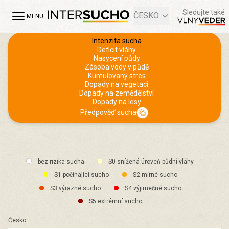
Sledujte také
ČESKO
MENU
Intenzita sucha
Deficit vláhy
Nasycení půdy
Zásoba vody v půdě
Kumulovaný stres
Dopady na vegetaci
Dopady na zemědělství
Dopady na lesy
Předpověď sucha
bez rizika sucha
S0 snížená úroveň půdní vláhy
S1 počínající sucho
S2 mírné sucho
S3 výrazné sucho
S4 výjimečné sucho
S5 extrémní sucho
Česko