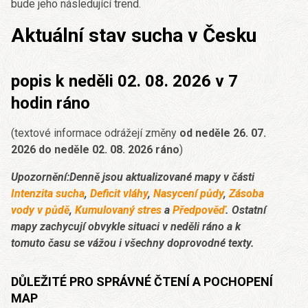
bude jeho následující trend.
Aktuální stav sucha v Česku
popis k neděli 02. 08. 2026 v 7
hodin ráno
(textové informace odrážejí změny
od neděle 26. 07.
2026 do neděle 02. 08. 2026 ráno
)
Upozornění:Denně jsou aktualizované mapy v části
Intenzita sucha
,
Deficit vláhy
,
Nasycení půdy
,
Zásoba
vody v půdě
,
Kumulovaný stres
a
Předpověď
. Ostatní
mapy zachycují obvykle situaci v neděli ráno a k
tomuto času se vážou i všechny doprovodné texty.
DŮLEŽITÉ PRO SPRÁVNÉ ČTENÍ A POCHOPENÍ
MAP