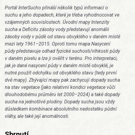
Portál InterSucho přináší několik typů informací o
suchu a jeho dopadech, které je třeba vyhodnocovat ve
vzájemných souvislostech. Úvodní mapy Intenzity
sucha a Deficitu zásoby vody představují anomálii
zásoby vody v půdě od stavu obvyklého v daném místě
mezi lety 1961–2015. Oproti tomu mapa Nasycení
půdy představuje odhad fyzické suchosti/vlhkosti půdy
v daném pixelu a lze ji ověřit v terénu. Pro interpretaci,
jak je dané nasycení půdy v daném místě obvyklé, je
nutné použít odchylku od obvyklého stavu (tedy první
dvě mapy). Zbývající mapy pak zachycují dopady sucha
na stav vegetace (jako relativní kondici vegetace vůči
dlouhodobému průměru let 2000–2024) a také dopady
sucha na jednotlivé plodiny. Dopady sucha jsou vždy
důsledkem kombinace absolutního nedostatku půdní
vláhy, ale také její anomálnosti.
Shrnutí