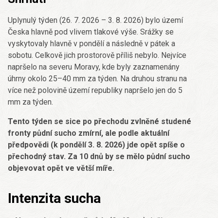
Uplynulý týden (26. 7. 2026 – 3. 8. 2026) bylo území
Česka hlavně pod vlivem tlakové výše. Srážky se
vyskytovaly hlavně v pondělí a následně v pátek a
sobotu. Celkově jich prostorově příliš nebylo. Nejvíce
napršelo na severu Moravy, kde byly zaznamenány
úhrny okolo 25–40 mm za týden. Na druhou stranu na
více než polovině území republiky napršelo jen do 5
mm za týden.
Tento týden se sice po přechodu zvlněné studené
fronty půdní sucho zmírní, ale podle aktuální
předpovědi (k pondělí 3. 8. 2026) jde opět spíše o
přechodný stav. Za 10 dnů by se mělo půdní sucho
objevovat opět ve větší míře.
Intenzita sucha