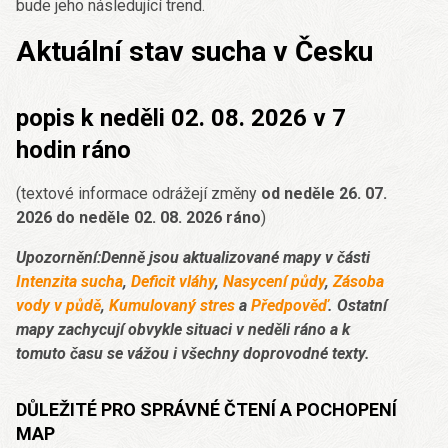
bude jeho následující trend.
Aktuální stav sucha v Česku
popis k neděli 02. 08. 2026 v 7
hodin ráno
(textové informace odrážejí změny
od neděle 26. 07.
2026 do neděle 02. 08. 2026 ráno
)
Upozornění:Denně jsou aktualizované mapy v části
Intenzita sucha
,
Deficit vláhy
,
Nasycení půdy
,
Zásoba
vody v půdě
,
Kumulovaný stres
a
Předpověď
. Ostatní
mapy zachycují obvykle situaci v neděli ráno a k
tomuto času se vážou i všechny doprovodné texty.
DŮLEŽITÉ PRO SPRÁVNÉ ČTENÍ A POCHOPENÍ
MAP