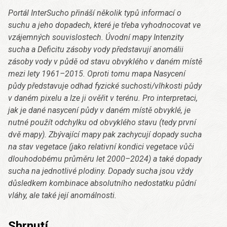
Portál InterSucho přináší několik typů informací o
suchu a jeho dopadech, které je třeba vyhodnocovat ve
vzájemných souvislostech. Úvodní mapy Intenzity
sucha a Deficitu zásoby vody představují anomálii
zásoby vody v půdě od stavu obvyklého v daném místě
mezi lety 1961–2015. Oproti tomu mapa Nasycení
půdy představuje odhad fyzické suchosti/vlhkosti půdy
v daném pixelu a lze ji ověřit v terénu. Pro interpretaci,
jak je dané nasycení půdy v daném místě obvyklé, je
nutné použít odchylku od obvyklého stavu (tedy první
dvě mapy). Zbývající mapy pak zachycují dopady sucha
na stav vegetace (jako relativní kondici vegetace vůči
dlouhodobému průměru let 2000–2024) a také dopady
sucha na jednotlivé plodiny. Dopady sucha jsou vždy
důsledkem kombinace absolutního nedostatku půdní
vláhy, ale také její anomálnosti.
Shrnutí