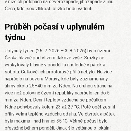
v nižších polohách na severozápadě, jihozápadě a jihu
Čech, kde jsou vlhkosti blízko bodu vadnutí.
Průběh počasí v uplynulém
týdnu
Uplynulý týden (26. 7. 2026 – 3. 8. 2026) bylo území
Česka hlavně pod vlivem tlakové výše. Srážky se
vyskytovaly hlavně v pondělí a následně v pátek a
sobotu. Celkově jich prostorově příliš nebylo. Nejvíce
napršelo na severu Moravy, kde byly zaznamenány
úhrny okolo 25–40 mm za týden. Na druhou stranu na
více než polovině území republiky napršelo jen do 5
mm za týden. Denní teploty vzduchu se počátkem
týdne pohybovaly kolem 23 až 27 °C. Poté opět zesílil
příliv velmi teplého vzduchu od jihu. Ve čtvrtek a pátek
byla maxima i nad hranicí 35 °C. Větrné počasí bylo
převážně během pondělí. Jinak šlo většinou o lokální