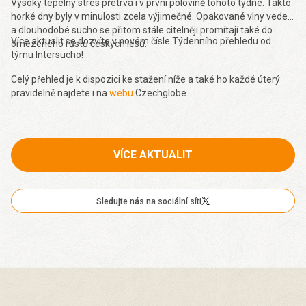
Vysoký tepelný stres přetrvá i v první polovině tohoto týdne. Takto
horké dny byly v minulosti zcela výjimečné. Opakované vlny veder
a dlouhodobé sucho se přitom stále citelněji promítají také do
Více aktualit se dozvíte v novém čísle Týdenního přehledu od
omezeného růstu českých lesů.
týmu Intersucho!
Celý přehled je k dispozici ke stažení níže a také ho každé úterý
pravidelně najdete i na
webu
Czechglobe.
VÍCE AKTUALIT
Sledujte nás na sociální síti