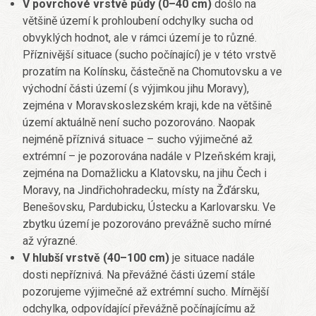
V povrchové vrstvě půdy (0–40 cm)
došlo na
většině území k prohloubení odchylky sucha od
obvyklých hodnot, ale v rámci území je to různé.
Příznivější situace (sucho počínající) je v této vrstvě
prozatím na Kolínsku, částečně na Chomutovsku a ve
východní části území (s výjimkou jihu Moravy),
zejména v Moravskoslezském kraji, kde na většině
území aktuálně není sucho pozorováno. Naopak
nejméně příznivá situace – sucho výjimečné až
extrémní – je pozorována nadále v Plzeňském kraji,
zejména na Domažlicku a Klatovsku, na jihu Čech i
Moravy, na Jindřichohradecku, místy na Žďársku,
Benešovsku, Pardubicku, Ústecku a Karlovarsku. Ve
zbytku území je pozorováno prevážně sucho mírné
až výrazné.
V hlubší vrstvě (40–100 cm)
je situace nadále
dosti nepříznivá. Na převážné části území stále
pozorujeme výjimečné až extrémní sucho. Mírnější
odchylka, odpovídající převážně počínajícímu až