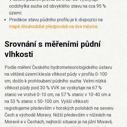
oodchylka sucha od obvyklého stavu na cca 95 %
území.
Predikce stavu půdního profilu je k dispozici na
mapě dlouhodobé předpovědi na dva měsíce
.
Srovnání s měřeními půdní
vlhkosti
Podle měření Českého hydrometeorologického ústavu
na většině území klesla vlhkost půdy v profilu 0-100
cm, došlo k prohloubení půdního sucha. Velmi nízká
vlhkost půdy pod 30 % VVK se vyskytuje na 67 %
stanic ve vrstvě 0-10 cm, na 57 % stanic v 10-40 cm a
na 53 % stanic v 50-100 cm. Vyšší vlhkosti
registrujeme především v horských polohách na severu
Čech a východě Moravy. Nižší především v nížinách na
Moravě a v Čechách, nejhorší situace je na jižní Moravě,