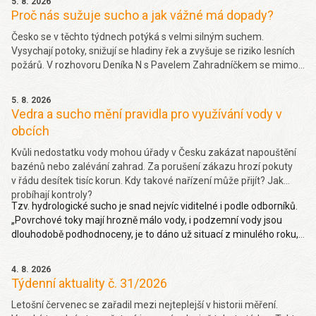
5. 8. 2026
Proč nás sužuje sucho a jak vážné má dopady?
Česko se v těchto týdnech potýká s velmi silným suchem.
Vysychají potoky, snižují se hladiny řek a zvyšuje se riziko lesních
požárů. V rozhovoru Deníka N s Pavelem Zahradníčkem se mimo
jiné dočtete jakých projevů sucha si můžeme všímat okolo sebe,
jakou část sucha způsobila klimatická změna nebo jak závažný
5. 8. 2026
problém je málo vody v řekách. Více
zde.
Vedra a sucho mění pravidla pro využívání vody v
obcích
Kvůli nedostatku vody mohou úřady v Česku zakázat napouštění
bazénů nebo zalévání zahrad. Za porušení zákazu hrozí pokuty
v řádu desítek tisíc korun. Kdy takové nařízení může přijít? Jak
probíhají kontroly?
Tzv. hydrologické sucho je snad nejvíc viditelné i podle odborníků.
„Povrchové toky mají hrozně málo vody, i podzemní vody jsou
dlouhodobě podhodnoceny, je to dáno už situací z minulého roku,
takže hydrologické sucho je letos hodně viditelné,“ uvedl Pavel
Zahradníček. Více na denik.cz
zde
.
4. 8. 2026
Týdenní aktuality č. 31/2026
Letošní červenec se zařadil mezi nejteplejší v historii měření.