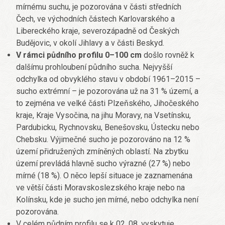
mírnému suchu, je pozorována v části středních
Čech, ve východních částech Karlovarského a
Libereckého kraje, severozápadně od Českých
Budějovic, v okolí Jihlavy a v části Beskyd.
V rámci půdního profilu 0–100 cm
došlo rovněž k
dalšímu prohloubení půdního sucha. Nejvyšší
odchylka od obvyklého stavu v období 1961–2015 –
sucho extrémní – je pozorována už na 31 % území, a
to zejména ve velké části Plzeňského, Jihočeského
kraje, Kraje Vysočina, na jihu Moravy, na Vsetínsku,
Pardubicku, Rychnovsku, Benešovsku, Ústecku nebo
Chebsku. Výjimečné sucho je pozorováno na 12 %
území přidružených zmíněných oblastí. Na zbytku
území prevládá hlavně sucho výrazné (27 %) nebo
mírné (18 %). O něco lepší situace je zaznamenána
ve větší části Moravskoslezského kraje nebo na
Kolínsku, kde je sucho jen mírné, nebo odchylka není
pozorována.
V celém půdním profilu se k 02. 08. vyskytuje