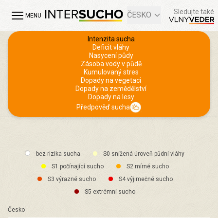
Sledujte také
ČESKO
MENU
Intenzita sucha
Deficit vláhy
Nasycení půdy
Zásoba vody v půdě
Kumulovaný stres
Dopady na vegetaci
Dopady na zemědělství
Dopady na lesy
Předpověď sucha
bez rizika sucha
S0 snížená úroveň půdní vláhy
S1 počínající sucho
S2 mírné sucho
S3 výrazné sucho
S4 výjimečné sucho
S5 extrémní sucho
Česko