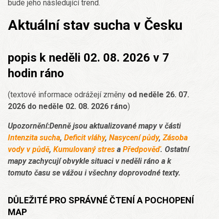
bude jeho následující trend.
Aktuální stav sucha v Česku
popis k neděli 02. 08. 2026 v 7
hodin ráno
(textové informace odrážejí změny
od neděle 26. 07.
2026 do neděle 02. 08. 2026 ráno
)
Upozornění:Denně jsou aktualizované mapy v části
Intenzita sucha
,
Deficit vláhy
,
Nasycení půdy
,
Zásoba
vody v půdě
,
Kumulovaný stres
a
Předpověď
. Ostatní
mapy zachycují obvykle situaci v neděli ráno a k
tomuto času se vážou i všechny doprovodné texty.
DŮLEŽITÉ PRO SPRÁVNÉ ČTENÍ A POCHOPENÍ
MAP