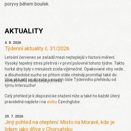
poryvy během bouřek.
AKTUALITY
4. 8. 2026
Týdenní aktuality č. 31/2026
Letošní červenec se zařadil mezi nejteplejší v historii měření.
Vysoký tepelný stres přetrvá i v první polovině tohoto týdne. Takto
horké dny byly v minulosti zcela výjimečné. Opakované vlny veder
a dlouhodobé sucho se přitom stále citelněji promítají také do
Více aktualit se dozvíte v novém čísle Týdenního přehledu od
omezeného růstu českých lesů.
týmu Intersucho!
Celý přehled je k dispozici ke stažení níže a také ho každé úterý
pravidelně najdete i na
webu
Czechglobe.
29. 7. 2026
Jiný pohled na oteplení: Místo na Moravě, kde je
lidem jako dříve v Chorvatsku