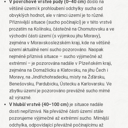
V povrchové vrstvě půdy (0–40 cm)
došlo na
většině území k prohloubení odchylky sucha od
obvyklých hodnot, ale v rámci území je to různé.
Příznivější situace (sucho počínající) je v této vrstvě
prozatím na Kolínsku, částečně na Chomutovsku a ve
východní části území (s výjimkou jihu Moravy),
zejména v Moravskoslezském kraji, kde na většině
území aktuálně není sucho pozorováno. Naopak
nejméně příznivá situace – sucho výjimečné až
extrémní – je pozorována nadále v Plzeňském kraji,
zejména na Domažlicku a Klatovsku, na jihu Čech i
Moravy, na Jindřichohradecku, místy na Žďársku,
Benešovsku, Pardubicku, Ústecku a Karlovarsku. Ve
zbytku území je pozorováno prevážně sucho mírné
až výrazné.
V hlubší vrstvě (40–100 cm)
je situace nadále
dosti nepříznivá. Na převážné části území stále
pozorujeme výjimečné až extrémní sucho. Mírnější
odchylka, odpovídající převážně počínajícímu až