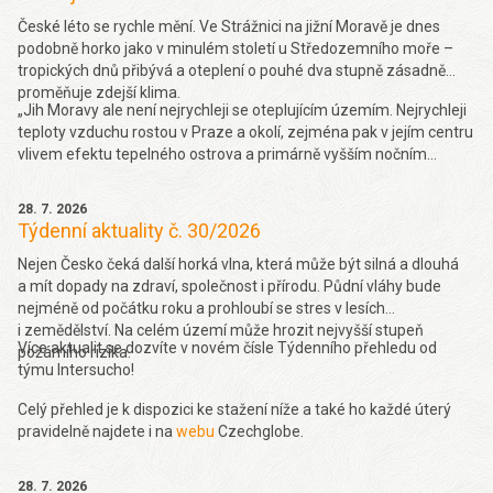
České léto se rychle mění. Ve Strážnici na jižní Moravě je dnes
podobně horko jako v minulém století u Středozemního moře –
tropických dnů přibývá a oteplení o pouhé dva stupně zásadně
proměňuje zdejší klima.
„Jih Moravy ale není nejrychleji se oteplujícím územím. Nejrychleji
teploty vzduchu rostou v Praze a okolí, zejména pak v jejím centru
vlivem efektu tepelného ostrova a primárně vyšším nočním
teplotám. Obecně se dá také říct, že rychleji teploty rostou na
stanicích do 600 metrů nad mořem (o 0,37 °C za dekádu 10 let za
28. 7. 2026
období 1961-2019), a naopak nad 900 metrů je trend růstu nižší
Týdenní aktuality č. 30/2026
(0,27 °C za 10 let v období 1961-2019),“ řekl k tomu Seznam
Zprávám Pavel Zahradníček. Více se dočtete
Nejen Česko čeká další horká vlna, která může být silná a dlouhá
zde.
a mít dopady na zdraví, společnost i přírodu. Půdní vláhy bude
nejméně od počátku roku a prohloubí se stres v lesích
i zemědělství. Na celém území může hrozit nejvyšší stupeň
Více aktualit se dozvíte v novém čísle Týdenního přehledu od
požárního rizika.
týmu Intersucho!
Celý přehled je k dispozici ke stažení níže a také ho každé úterý
pravidelně najdete i na
webu
Czechglobe.
28. 7. 2026