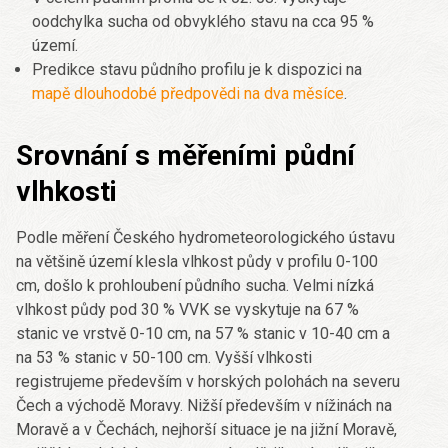
oodchylka sucha od obvyklého stavu na cca 95 %
území.
Predikce stavu půdního profilu je k dispozici na
mapě dlouhodobé předpovědi na dva měsíce
.
Srovnání s měřeními půdní
vlhkosti
Podle měření Českého hydrometeorologického ústavu
na většině území klesla vlhkost půdy v profilu 0-100
cm, došlo k prohloubení půdního sucha. Velmi nízká
vlhkost půdy pod 30 % VVK se vyskytuje na 67 %
stanic ve vrstvě 0-10 cm, na 57 % stanic v 10-40 cm a
na 53 % stanic v 50-100 cm. Vyšší vlhkosti
registrujeme především v horských polohách na severu
Čech a východě Moravy. Nižší především v nížinách na
Moravě a v Čechách, nejhorší situace je na jižní Moravě,