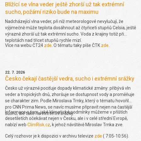
Blížící se vlna veder ještě zhorší už tak extrémní
sucho, požární riziko bude na maximu
Nadcházející vlna veder, při níž meteorologové nevylučují, že
výjimečně může teplota dosáhnout až čtyřiceti stupňů Celsia, ještě
výrazně zhorší už tak extrémní sucho. Voda z krajiny totiž při
teplotách nad třicet stupňů rychle mizí.
Více na webu ČT24
zde
. O tématu taky píše ČTK
zde
.
22. 7. 2026
Česko čekají častější vedra, sucho i extrémní srážky
Česko už výrazně pociťuje dopady klimatické změny: přibývá vln
veder a tropických dnů, zhoršuje se dostupnost vody a proměňuje
se charakter zim. Podle Miroslava Trnky, který o tématu hovořil
pro CNN Prima News, se navíc musíme připravit nejen na častější
Informace o tom, jaké klimatické podmínky můžeme v příštích
sucho, ale také na extrémní srážky.
desetiletích očekávat nejen v Česku, ale i v celé střední Evropě,
nabízí web
ClimRisk.cz
, k jehož návštěvě Miroslav Trnka zve.
Celý rozhovor je k dispozici v archivu televize
zde
( 7:05-10:56).