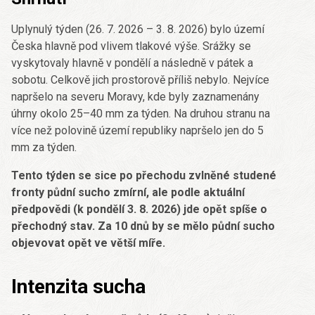
Uplynulý týden (26. 7. 2026 – 3. 8. 2026) bylo území
Česka hlavně pod vlivem tlakové výše. Srážky se
vyskytovaly hlavně v pondělí a následně v pátek a
sobotu. Celkově jich prostorově příliš nebylo. Nejvíce
napršelo na severu Moravy, kde byly zaznamenány
úhrny okolo 25–40 mm za týden. Na druhou stranu na
více než polovině území republiky napršelo jen do 5
mm za týden.
Tento týden se sice po přechodu zvlněné studené
fronty půdní sucho zmírní, ale podle aktuální
předpovědi (k pondělí 3. 8. 2026) jde opět spíše o
přechodný stav. Za 10 dnů by se mělo půdní sucho
objevovat opět ve větší míře.
Intenzita sucha